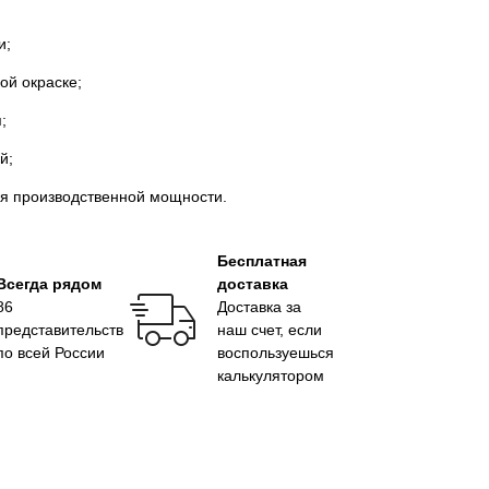
и;
ой окраске;
;
й;
ия производственной мощности.
Бесплатная
Всегда рядом
доставка
86
Доставка за
представительств
наш счет, если
по всей России
воспользуешься
калькулятором