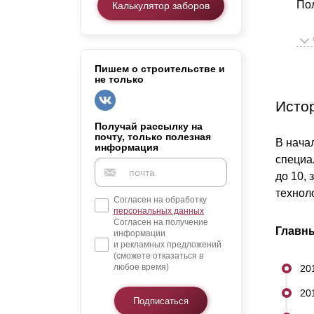
Пол
Калькулятор заборов
Заборы для дачи
Элитные заборы для коттеджей
Мы
Заборы и ограждения для школ
со
Забор на участок 10 соток
Пишем о строительстве и
не только
Заборы и ограждения для дома
то
Исто
Для
Получай рассылку на
почту, только полезная
В нача
оц
информация
специа
Рос
до 10,
технол
Согласен на обработку
Нов
персональных данных
Согласен на получение
кач
Главны
информации
и рекламных предложений
(сможете отказаться в
любое время)
20
20
Подписаться