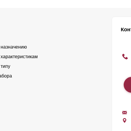
Кон
 назначению
 характеристикам
 типу
абора