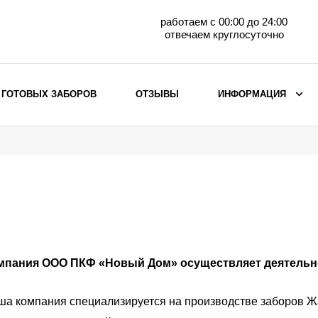
работаем с 00:00 до 24:00
отвечаем круглосуточно
 ГОТОВЫХ ЗАБОРОВ
ОТЗЫВЫ
ИНФОРМАЦИЯ
ВЫБОР ПО МАТЕРИАЛУ
Заборы с кирпичными столбами
Заборы из евроштакетника
 нас
горизонтального
Металлические заборы для дачи
Забор жалюзи с кирпичными столбами
Металлические заборы
мпания ООО ПКФ «Новый Дом» осуществляет деятельнос
Металлические ограждения
а компания специализируется на производстве заборов Жа