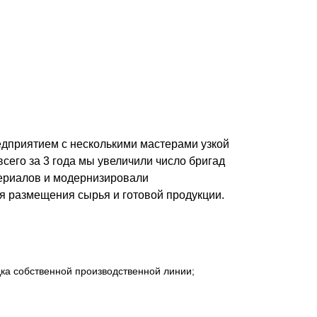
Каркасы ворот
Калитки
-конструкторов и используем
Входные группы
му мы предлагаем клиентам лучшие
ВСЕ ДЛЯ ЗАБОРА
лько качественное сырьё из
Панели для забора
дприятием с несколькими мастерами узкой
 поставщиков и ведущих
сего за 3 года мы увеличили число бригад
териалов и модернизировали
ля размещения сырья и готовой продукции.
товаров, постоянный контроль
ачественную продукцию.
дка собственной производственной линии;