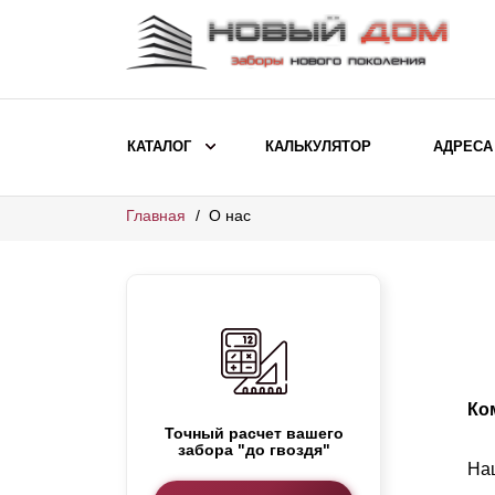
КАТАЛОГ
КАЛЬКУЛЯТОР
АДРЕСА
Главная
О нас
ВЫБОР ПО МОДЕЛИ
Заборы Ранчо
Заборы Хай-тек
О
Заборы Классика
Заборы Жалюзи
Ко
ВЫБОР ПО НАЗНАЧЕНИЮ
Точный расчет вашего
забора "до гвоздя"
Заборы и ограждения для детских
Наш
садов