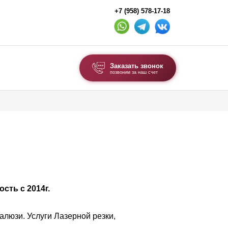
+7 (958) 578-17-18
Заказать звонок
позвоним за наш счет
ВЫБОР ПО ТИПУ
Модульные заборы и ограждения
Комбинированные заборы
Секционные заборы
ВОРОТА И КАЛИТКИ
ть с 2014г.
Ворота откатные
Ворота распашные
люзи. Услуги Лазерной резки,
Ворота складные гармошка