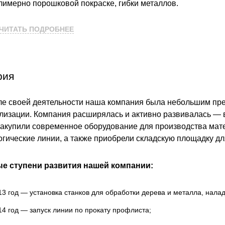
ВЫБОР ПО ХАРАКТЕРИСТИКАМ
имерно порошковой покраске, гибки металлов.
Горизонтальные заборы
ЧИТАТЬ ПОДРОБНЕЕ
 обладаем большим опытом деятельности на рынке заборов
Высокие заборы
временное оборудование для производства, благодаря это
Красивые, дизайнерские заборы
вары по оптимальным ценам.
рия
ВЫБОР ПО СПОСОБУ МОНТАЖА
 изготовления продукции, на производстве используется то
Заборы под ключ
ле своей деятельности наша компания была небольшим пре
инкованной стали и с полимерным покрытием от импортных
Готовые заборы
лизации. Компания расширялась и активно развивалась — в
сийских металлургических комбинатов.
Комплекты заборов-лего "сделай сам"
 закупили современное оборудование для производства ма
Быстровозводимые заборы
огические линии, а также приобрели складскую площадку д
ейшие разработки используемые при создании всех типов 
ества готовых изделий, позволяет нам выпускать только к
е ступени развития нашей компании:
13 год — установка станков для обработки дерева и металла, нала
14 год — запуск линии по прокату профлиста;