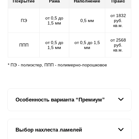
Покрытие
Рама
Наполнение
Прайс
от 1832
от 0,5 до
ПЭ
0,5 мм
руб.
1,5 мм
кв.м.
от 2568
от 0,5 до
от 0,5 до 1,5
ППП
руб.
1,5 мм
мм
кв.м.
* ПЭ - полиэстер, ППП - полимерно-порошковое
Особенность варианта “Премиум”
Этот вариант продолжает тенденцию линейки
Выбор нахлеста ламелей
заборов-жалюзи, заложенную младшими