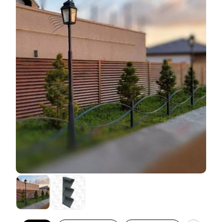
варианта есть свои плюсы и минусы. Плюсы в том,
что забор получается дешевле по сравнению с
порошковой окраской. При этом и качество и
дизайнерская составляющая остаются на высоком
уровне. Но есть и ряд минусов. Ассортимент
расцветок и фактур листовой стали, которые
производят наши заводы, не всегда покрывает
желания клиентов. И, к сожалению, этот ассортимент
При этом глубина секции остается в своих
зачастую доступен только для стали толщиной 0,5
стандартных пределах. Как и в прочих вариантах
мм. А если необходимо выполнить забор из стали
исполнения заборов, глубина может быть: 50 мм, 60
толще, то ассортимент расцветок сводится в лучшем
мм и 80 мм. Функциональные и эксплуатационные
случае к трем цветам. И они далеко не ходовые. И
характеристики забора не меняются в зависимости
еще одно ограничение в том, что в таком варианте
от выбора глубины секции. При любой глубине
декоративного покрытия доступны не все варианты
заборы остаются одинаково качественными,
наших конструктивных решений. А это в некоторых
прочными и надежными. Меняется лишь
случаях может снизить скорость монтажа забора
дизайнерская составляющая. Тут, как и в
(качество забора, при этом, конечно же не страдает).
предыдущих вариантах, можно искать наиболее
Тем не менее, для многих эти ограничения не
подходящий для вас баланс между эффектом
мешают подобрать подходящий вариант и тогда
объемности, количеством горизонтальных линий и
такое покрытие является наиболее оптимальным.
изгибов.