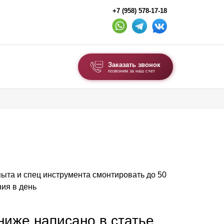
+7 (958) 578-17-18
Заказать звонок
позвоним за наш счет
ВЫБОР ПО ТИПУ
Модульные заборы и ограждения
Комбинированные заборы
Секционные заборы
опыта и спец инструмента смонтировать до 50
ВОРОТА И КАЛИТКИ
ия в день
Ворота откатные
Ворота распашные
 ниже написано в статье,
Ворота складные гармошка