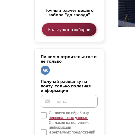
Заборы для дачи
Точный расчет вашего
Элитные заборы для коттеджей
забора "до гвоздя"
Заборы и ограждения для школ
Забор на участок 10 соток
Калькулятор заборов
Заборы и ограждения для дома
Пишем о строительстве и
не только
Получай рассылку на
почту, только полезная
информация
Согласен на обработку
персональных данных
Согласен на получение
информации
и рекламных предложений