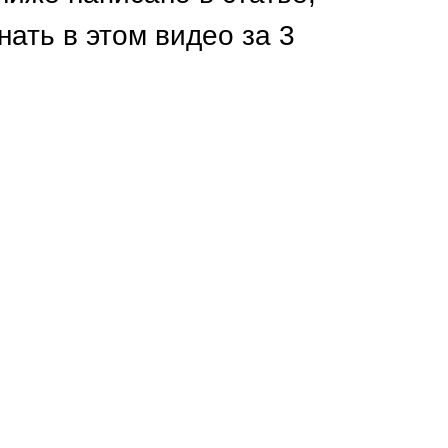
Каркасы ворот
нать в этом видео за 3
Калитки
Входные группы
ВСЕ ДЛЯ ЗАБОРА
Панели для забора