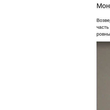
Мон
Возве
часть
ровны