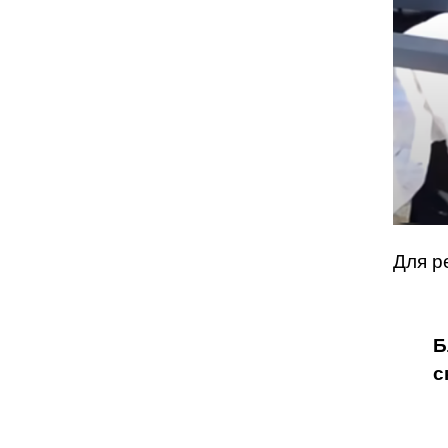
Для р
Б
с