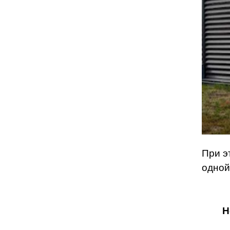
При э
одной
Н