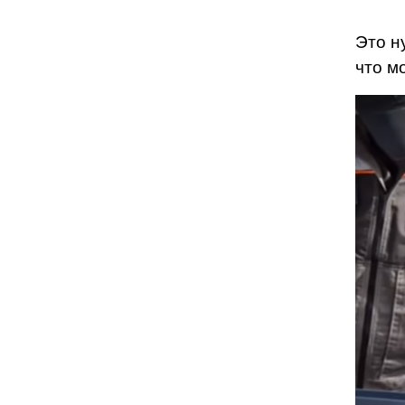
Это н
что м