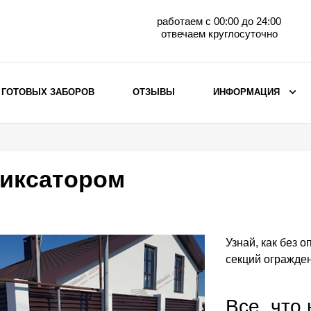
работаем с 00:00 до 24:00
отвечаем круглосуточно
 ГОТОВЫХ ЗАБОРОВ
ОТЗЫВЫ
ИНФОРМАЦИЯ
ВЫБОР ПО МАТЕРИАЛУ
Заборы с кирпичными столбами
иксатором
Заборы из евроштакетника
горизонтального
Металлические заборы для дачи
Забор жалюзи с кирпичными столбами
Узнай, как без 
Металлические заборы
секций огражден
Металлические ограждения
Все, что