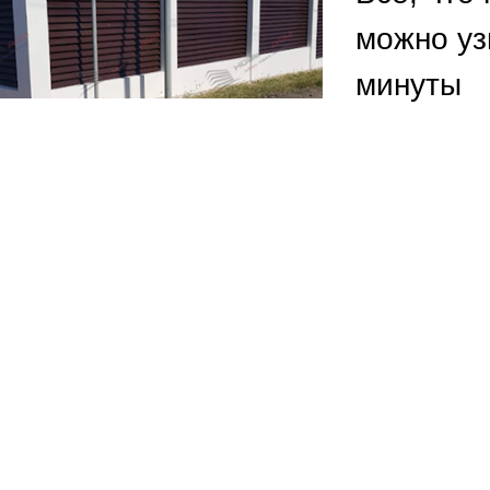
ВЫБОР ПО ХАРАКТЕРИСТИКАМ
можно уз
Горизонтальные заборы
минуты
Высокие заборы
Красивые, дизайнерские заборы
ВЫБОР ПО СПОСОБУ МОНТАЖА
Заборы под ключ
Готовые заборы
Комплекты заборов-лего "сделай сам"
Быстровозводимые заборы