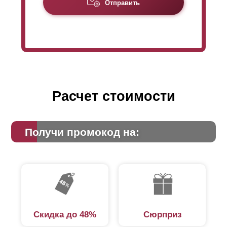
Из-за уменьшенной высоты
ламели
заборы
Отправить
«
Оптимы
» требуют для своего производства
большее количество
ламелей
, чем для «Стандарт»,
на такую же высоту забора. Это сказывается на цене:
из-за большего расхода стали стоимость забора
«
Оптима
» немного увеличивается.
Расчет стоимости
Получи промокод на:
Скидка до 48%
Сюрприз