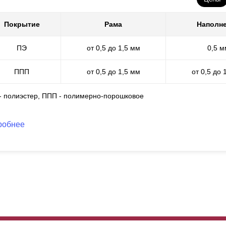
Покрытие
Рама
Наполн
ПЭ
от 0,5 до 1,5 мм
0,5 м
ППП
от 0,5 до 1,5 мм
от 0,5 до 
 - полиэстер, ППП - полимерно-порошковое
робнее
бор имеет по-настоящему прочную конструкцию. Подготовленные с
исоединяются к рамам посредством сварки. Сваривание происход
паратов и качественных электродов. В результате сварного соедин