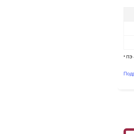
* ПЭ
Под
За
пр
ап