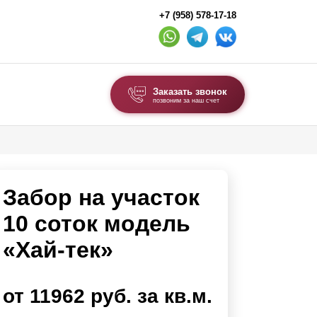
+7 (958) 578-17-18
Заказать звонок
позвоним за наш счет
ВЫБОР ПО ТИПУ
Модульные заборы и ограждения
Забор на участок
Комбинированные заборы
Секционные заборы
10 соток модель
«Хай-тек»
ВОРОТА И КАЛИТКИ
Ворота откатные
от 11962 руб. за кв.м.
Ворота распашные
Ворота складные гармошка