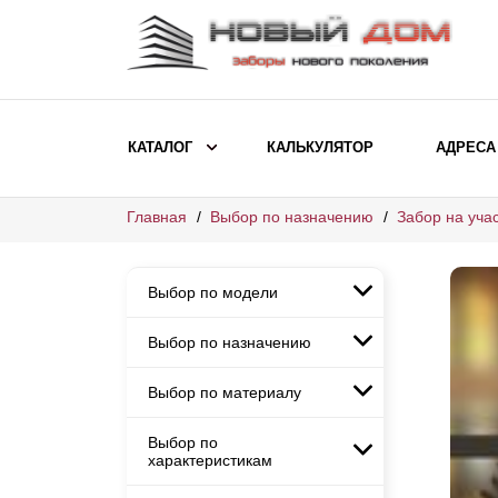
КАТАЛОГ
КАЛЬКУЛЯТОР
АДРЕСА
Главная
Выбор по назначению
Забор на учас
ВЫБОР ПО МОДЕЛИ
Заборы Ранчо
Выбор по модели
Заборы Хай-тек
Заборы Классика
Выбор по назначению
Заборы Ранчо
Заборы Жалюзи
Заборы Хай-тек
Выбор по материалу
Заборы и ограждения для
Заборы Классика
детских садов
ВЫБОР ПО НАЗНАЧЕНИЮ
Заборы Жалюзи
Выбор по
Заборы с кирпичными столбами
Заборы для дачи
характеристикам
Заборы и ограждения для детских
Заборы из евроштакетника
Элитные заборы для коттеджей
садов