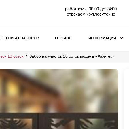
работаем с 00:00 до 24:00
отвечаем круглосуточно
 ГОТОВЫХ ЗАБОРОВ
ОТЗЫВЫ
ИНФОРМАЦИЯ
ток 10 соток
Забор на участок 10 соток модель «Хай-тек»
ВЫБОР ПО МАТЕРИАЛУ
Заборы с кирпичными столбами
Заборы из евроштакетника
горизонтального
Металлические заборы для дачи
Забор жалюзи с кирпичными столбами
Металлические заборы
Металлические ограждения