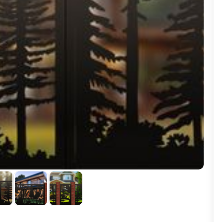
ВЫБОР ПО ХАРАКТЕРИСТИКАМ
Горизонтальные заборы
Высокие заборы
Красивые, дизайнерские заборы
ВЫБОР ПО СПОСОБУ МОНТАЖА
Заборы под ключ
Готовые заборы
Комплекты заборов-лего "сделай сам"
Быстровозводимые заборы