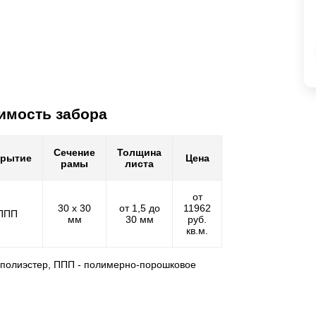
имость забора
Сечение
Толщина
крытие
Цена
рамы
листа
от
30 х 30
от 1,5 до
11962
ППП
мм
30 мм
руб.
кв.м.
- полиэстер, ППП - полимерно-порошковое