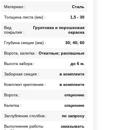
Каркасы ворот
Материал :
Сталь
Калитки
Толщина листа (мм) :
1,5 - 30
Входные группы
Вид
Грунтовка и порошковая
покрытия :
окраска
ВСЕ ДЛЯ ЗАБОРА
Глубина секции (мм) :
30; 40; 60
Панели для забора
Ворота, калитка :
Откатные; распашные
Высота забора :
до 6 м.
Заборная секция :
в комплекте
Комплект крепления :
в комплекте
Ворота :
опционно
Калитка :
опционно
Заглубление столбов :
по запросу
Выполнение работы
заказывать