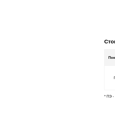
Сто
По
* ПЭ 